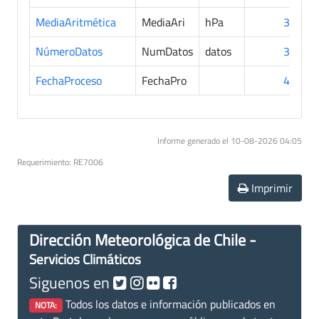
MediaAritmética
MediaAri
hPa
33
NúmeroDatos
NumDatos
datos
33
FechaProceso
FechaPro
44
Informe generado el 10-08-2026 04:05
Requerimiento: RE7006
Imprimir
Dirección Meteorológica de Chile -
Servicios Climáticos
Siguenos en
Todos los datos e información publicados en
NOTA: