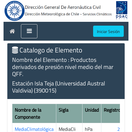
Iniciar Sesión
Catalogo de Elemento
Nombre del Elemento : Productos
derivados de presión nivel medio del mar
QFF.
Estación Isla Teja (Universidad Austral
Valdivia) (390015)
Nombre de la
Sigla
Unidad
Registros
Componente
MediaClimatológica
MediaCli
hPa
26