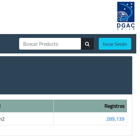
Iniciar Sesión
d
Registros
m2
289,139