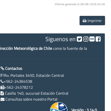
Informe generado el 08-08-2026 04:56
Imprimir
Siguenos en
irección Meteorológica de Chile
como la fuente de la
Contactos
Av. Portales 3450, Estación Central
+562-24364538
+562-24378212
Casilla 140, sucursal Estación Central
Consultas sobre nuestro Portal
Versión : 3.14.0