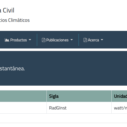
Productos
Publicaciones
Acerca
nstantánea.
Sigla
Unida
RadGInst
watt/