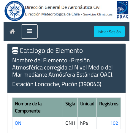
Iniciar Sesión
Catalogo de Elemento
Nombre del Elemento : Presión
Atmosférica corregida al Nivel Medio del
Mar mediante Atmósfera Estándar OACI.
Estación Loncoche, Pucón (390046)
Nombre de la
Sigla
Unidad
Registros
Componente
QNH
QNH
hPa
102