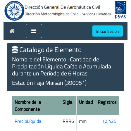
Iniciar Sesión
Catalogo de Elemento
Nombre del Elemento : Cantidad de
Precipitación Líquida Caída o Acumulada
durante un Período de 6 Horas.
Estación Faja Maisán (390051)
Nombre de la
Sigla
Unidad
Registros
Componente
PrecipLíquida
RRR6
mm
12,425