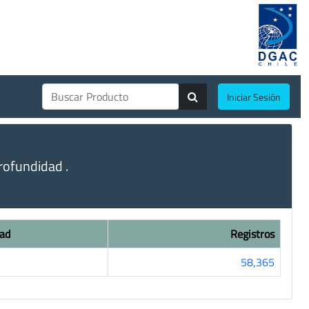
Iniciar Sesión
ofundidad .
ad
Registros
58,365