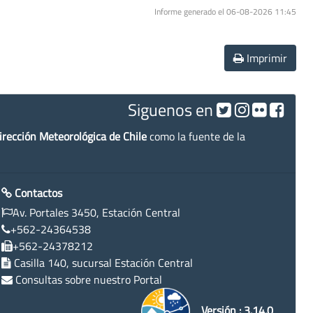
Informe generado el 06-08-2026 11:45
Imprimir
Siguenos en
irección Meteorológica de Chile
como la fuente de la
Contactos
Av. Portales 3450, Estación Central
+562-24364538
+562-24378212
Casilla 140, sucursal Estación Central
Consultas sobre nuestro Portal
Versión : 3.14.0