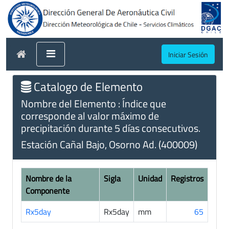
Iniciar Sesión
Catalogo de Elemento
Nombre del Elemento : Índice que
corresponde al valor máximo de
precipitación durante 5 días consecutivos.
Estación Cañal Bajo, Osorno Ad. (400009)
Nombre de la
Sigla
Unidad
Registros
Componente
Rx5day
Rx5day
mm
65