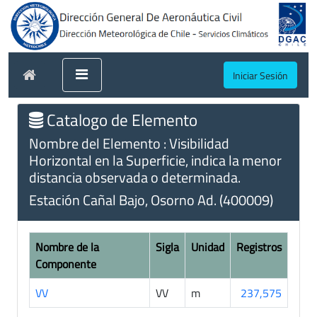
Iniciar Sesión
Catalogo de Elemento
Nombre del Elemento : Visibilidad
Horizontal en la Superficie, indica la menor
distancia observada o determinada.
Estación Cañal Bajo, Osorno Ad. (400009)
Nombre de la
Sigla
Unidad
Registros
Componente
VV
VV
m
237,575