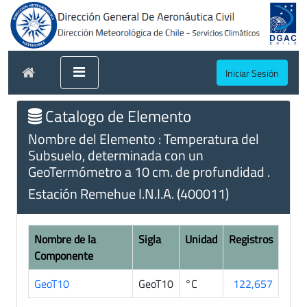
Iniciar Sesión
Catalogo de Elemento
Nombre del Elemento : Temperatura del
Subsuelo, determinada con un
GeoTermómetro a 10 cm. de profundidad .
Estación Remehue I.N.I.A. (400011)
Nombre de la
Sigla
Unidad
Registros
Componente
GeoT10
GeoT10
°C
122,657