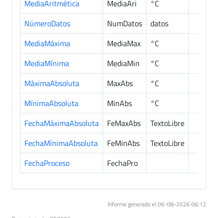
MediaAritmética
MediaAri
°C
NúmeroDatos
NumDatos
datos
MediaMáxima
MediaMax
°C
MediaMínima
MediaMin
°C
MáximaAbsoluta
MaxAbs
°C
MínimaAbsoluta
MinAbs
°C
FechaMáximaAbsoluta
FeMaxAbs
TextoLibre
FechaMínimaAbsoluta
FeMinAbs
TextoLibre
FechaProceso
FechaPro
Informe generado el 06-08-2026 06:12