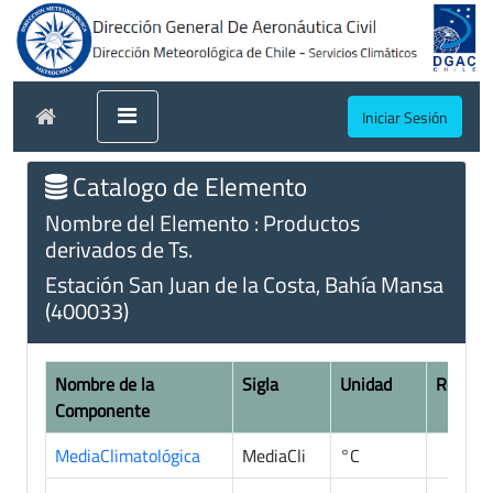
Iniciar Sesión
Catalogo de Elemento
Nombre del Elemento : Productos
derivados de Ts.
Estación San Juan de la Costa, Bahía Mansa
(400033)
Nombre de la
Sigla
Unidad
Registr
Componente
MediaClimatológica
MediaCli
°C