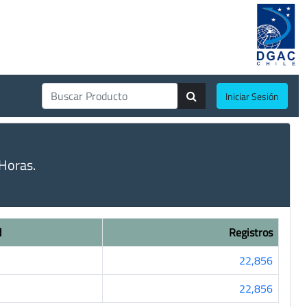
Iniciar Sesión
Horas.
d
Registros
22,856
22,856