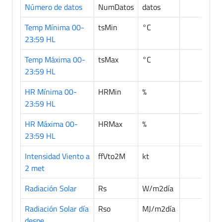
Número de datos
NumDatos
datos
681
Temp Mínima 00-
tsMin
°C
681
23:59 HL
Temp Máxima 00-
tsMax
°C
681
23:59 HL
HR Mínima 00-
HRMin
%
681
23:59 HL
HR Máxima 00-
HRMax
%
681
23:59 HL
Intensidad Viento a
ffVto2M
kt
681
2 met
Radiación Solar
Rs
W/m2día
681
Radiación Solar día
Rso
MJ/m2día
681
despe