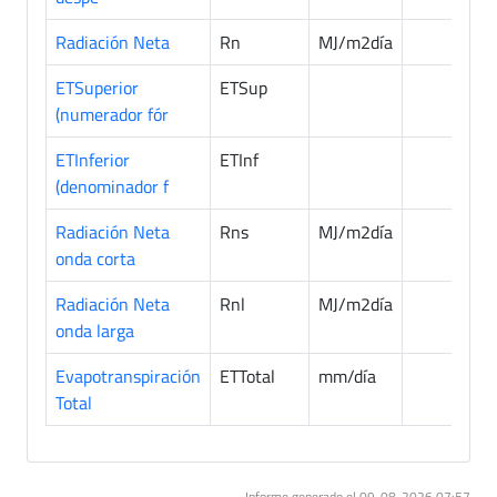
Radiación Neta
Rn
MJ/m2día
681
ETSuperior
ETSup
681
(numerador fór
ETInferior
ETInf
681
(denominador f
Radiación Neta
Rns
MJ/m2día
681
onda corta
Radiación Neta
Rnl
MJ/m2día
681
onda larga
Evapotranspiración
ETTotal
mm/día
681
Total
Informe generado el 09-08-2026 07:57