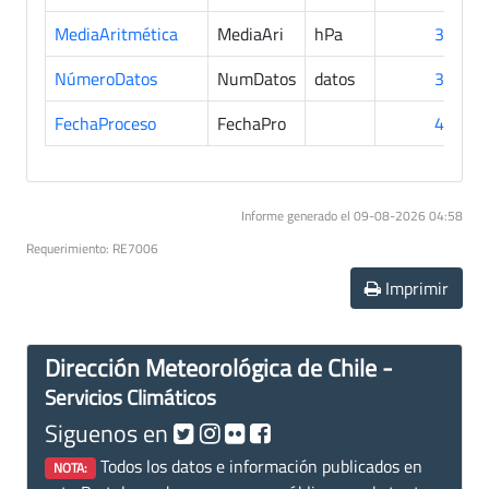
MediaAritmética
MediaAri
hPa
36
NúmeroDatos
NumDatos
datos
36
FechaProceso
FechaPro
43
Informe generado el 09-08-2026 04:58
Requerimiento: RE7006
Imprimir
Dirección Meteorológica de Chile -
Servicios Climáticos
Siguenos en
Todos los datos e información publicados en
NOTA: