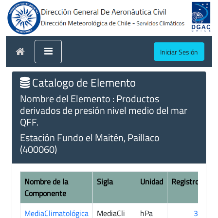
Iniciar Sesión
Catalogo de Elemento
Nombre del Elemento : Productos
derivados de presión nivel medio del mar
QFF.
Estación Fundo el Maitén, Paillaco
(400060)
Nombre de la
Sigla
Unidad
Registros
Componente
MediaClimatológica
MediaCli
hPa
34