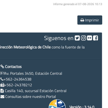
Informe generado el 07-08-2026 10:13
Imprimir
Siguenos en
irección Meteorológica de Chile
como la fuente de la
Contactos
Av. Portales 3450, Estación Central
+562-24364538
+562-24378212
Casilla 140, sucursal Estación Central
Consultas sobre nuestro Portal
Versión : 3.14.0