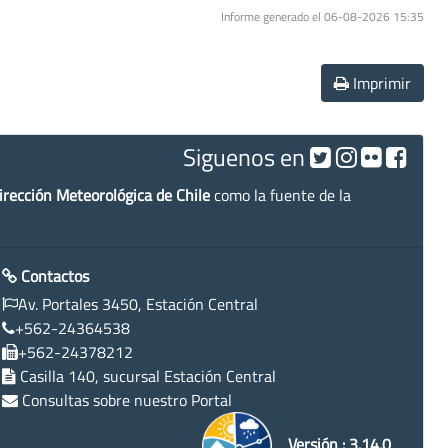
Informe generado el 06-08-2026 15:35
Imprimir
Siguenos en
irección Meteorológica de Chile
como la fuente de la
Contactos
Av. Portales 3450, Estación Central
+562-24364538
+562-24378212
Casilla 140, sucursal Estación Central
Consultas sobre nuestro Portal
Versión : 3.14.0