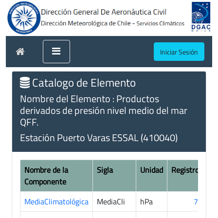
Iniciar Sesión
Catalogo de Elemento
Nombre del Elemento : Productos
derivados de presión nivel medio del mar
QFF.
Estación Puerto Varas ESSAL (410040)
Nombre de la
Sigla
Unidad
Registros
Componente
MediaClimatológica
MediaCli
hPa
71