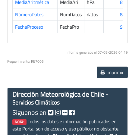
MediaAritmética
MediaAri
hPa
85
NúmeroDatos
NumDatos
datos
85
FechaProceso
FechaPro
90
Informe generado el 07-08-2026 04:19
Requerimiento: RE7006
Imprimir
Dirección Meteorológica de Chile -
Servicios Climáticos
Siguenos en
Todos los datos e información publicados en
NOTA:
este Portal son de acceso y uso público; no obstante,