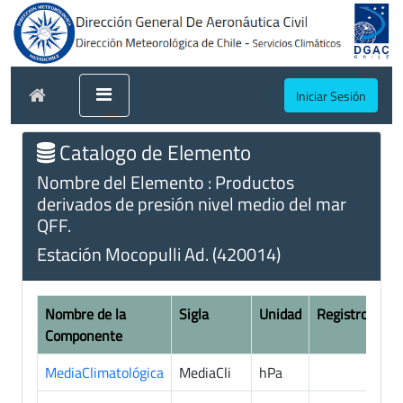
Iniciar Sesión
Catalogo de Elemento
Nombre del Elemento : Productos
derivados de presión nivel medio del mar
QFF.
Estación Mocopulli Ad. (420014)
Nombre de la
Sigla
Unidad
Registros
Componente
MediaClimatológica
MediaCli
hPa
0