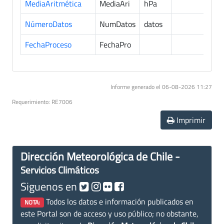
MediaAritmética
MediaAri
hPa
1
NúmeroDatos
NumDatos
datos
1
FechaProceso
FechaPro
1
Informe generado el 06-08-2026 11:27
Requerimiento: RE7006
Imprimir
Dirección Meteorológica de Chile -
Servicios Climáticos
Siguenos en
Todos los datos e información publicados en
NOTA:
este Portal son de acceso y uso público; no obstante,