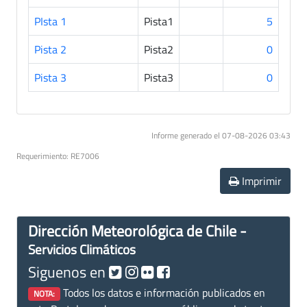
PIsta 1
Pista1
5
Pista 2
Pista2
0
Pista 3
Pista3
0
Informe generado el 07-08-2026 03:43
Requerimiento: RE7006
Imprimir
Dirección Meteorológica de Chile -
Servicios Climáticos
Siguenos en
Todos los datos e información publicados en
NOTA: