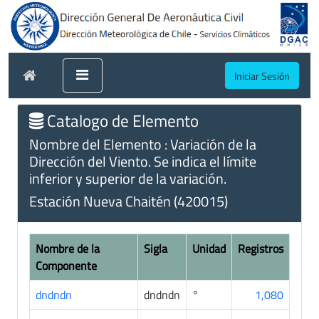
Iniciar Sesión
Catalogo de Elemento
Nombre del Elemento : Variación de la
Dirección del Viento. Se indica el límite
inferior y superior de la variación.
Estación Nueva Chaitén (420015)
Nombre de la
Sigla
Unidad
Registros
Componente
dndndn
dndndn
°
1,080