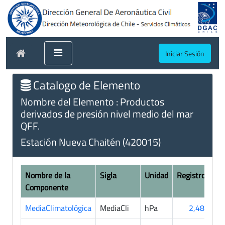
Iniciar Sesión
Catalogo de Elemento
Nombre del Elemento : Productos
derivados de presión nivel medio del mar
QFF.
Estación Nueva Chaitén (420015)
Nombre de la
Sigla
Unidad
Registros
Componente
MediaClimatológica
MediaCli
hPa
2,482