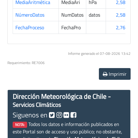
MediaAritmética
MediaAri
hPa
2,587
NúmeroDatos
NumDatos
datos
2,587
FechaProceso
FechaPro
2,764
Informe generado el 07-08-2026 13:42
Requerimiento: RE7006
Imprimir
Dirección Meteorológica de Chile -
Servicios Climáticos
Siguenos en
Todos los datos e información publicados en
NOTA:
este Portal son de acceso y uso público; no obstante,