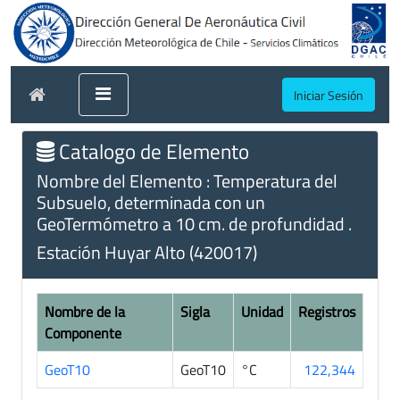
Iniciar Sesión
Catalogo de Elemento
Nombre del Elemento : Temperatura del
Subsuelo, determinada con un
GeoTermómetro a 10 cm. de profundidad .
Estación Huyar Alto (420017)
Nombre de la
Sigla
Unidad
Registros
Componente
GeoT10
GeoT10
°C
122,344