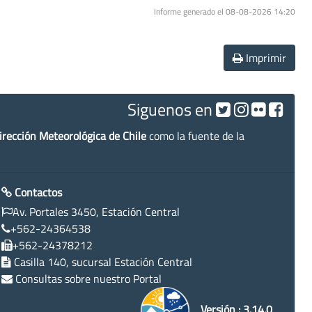
Informe generado el 08-08-2026 14:20
Imprimir
Siguenos en
irección Meteorológica de Chile
como la fuente de la
Contactos
Av. Portales 3450, Estación Central
+562-24364538
+562-24378212
Casilla 140, sucursal Estación Central
Consultas sobre nuestro Portal
Versión : 3.14.0