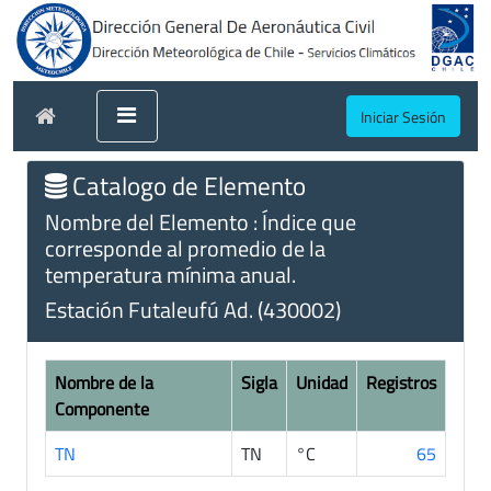
Iniciar Sesión
Catalogo de Elemento
Nombre del Elemento : Índice que
corresponde al promedio de la
temperatura mínima anual.
Estación Futaleufú Ad. (430002)
Nombre de la
Sigla
Unidad
Registros
Componente
TN
TN
°C
65