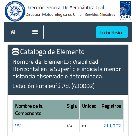
Iniciar Sesión
Catalogo de Elemento
Nombre del Elemento : Visibilidad
Horizontal en la Superficie, indica la menor
distancia observada o determinada.
Estación Futaleufú Ad. (430002)
Nombre de la
Sigla
Unidad
Registros
Componente
VV
VV
m
211,972