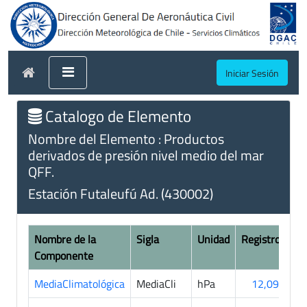
Iniciar Sesión
Catalogo de Elemento
Nombre del Elemento : Productos
derivados de presión nivel medio del mar
QFF.
Estación Futaleufú Ad. (430002)
Nombre de la
Sigla
Unidad
Registros
Componente
MediaClimatológica
MediaCli
hPa
12,098