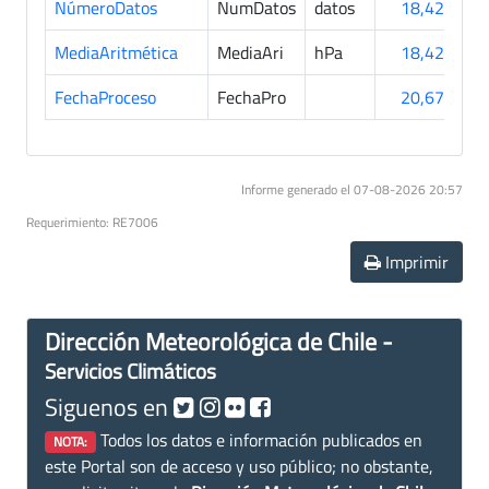
NúmeroDatos
NumDatos
datos
18,426
MediaAritmética
MediaAri
hPa
18,426
FechaProceso
FechaPro
20,671
Informe generado el 07-08-2026 20:57
Requerimiento: RE7006
Imprimir
Dirección Meteorológica de Chile -
Servicios Climáticos
Siguenos en
Todos los datos e información publicados en
NOTA:
este Portal son de acceso y uso público; no obstante,