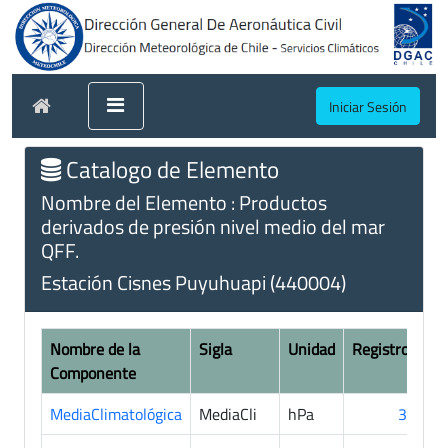
Iniciar Sesión
Catalogo de Elemento
Nombre del Elemento : Productos
derivados de presión nivel medio del mar
QFF.
Estación Cisnes Puyuhuapi (440004)
Nombre de la
Sigla
Unidad
Registros
Componente
MediaClimatológica
MediaCli
hPa
34