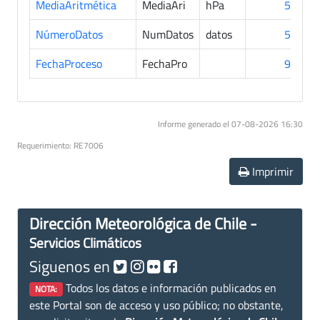
MediaAritmética
MediaAri
hPa
57
NúmeroDatos
NumDatos
datos
57
FechaProceso
FechaPro
90
Informe generado el 07-08-2026 16:30
Requerimiento: RE7006
Imprimir
Dirección Meteorológica de Chile -
Servicios Climáticos
Siguenos en
Todos los datos e información publicados en
NOTA:
este Portal son de acceso y uso público; no obstante,