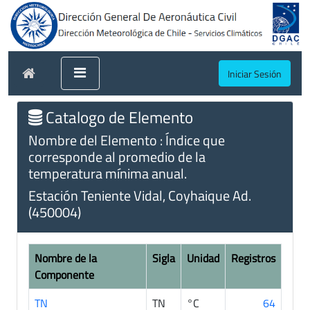
Iniciar Sesión
Catalogo de Elemento
Nombre del Elemento : Índice que
corresponde al promedio de la
temperatura mínima anual.
Estación Teniente Vidal, Coyhaique Ad.
(450004)
Nombre de la
Sigla
Unidad
Registros
Componente
TN
TN
°C
64