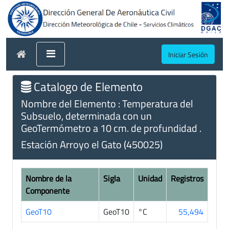
Iniciar Sesión
Catalogo de Elemento
Nombre del Elemento : Temperatura del
Subsuelo, determinada con un
GeoTermómetro a 10 cm. de profundidad .
Estación Arroyo el Gato (450025)
Nombre de la
Sigla
Unidad
Registros
Componente
GeoT10
GeoT10
°C
55,494