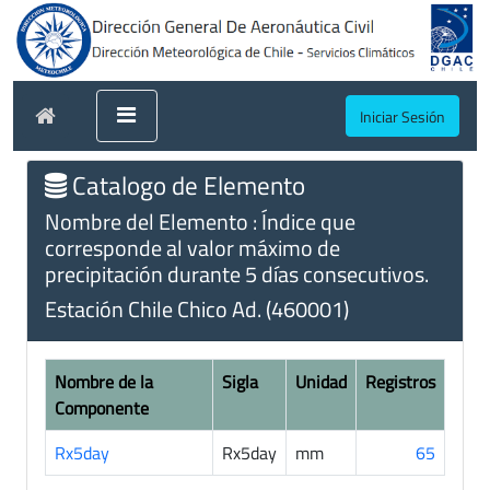
Iniciar Sesión
Catalogo de Elemento
Nombre del Elemento : Índice que
corresponde al valor máximo de
precipitación durante 5 días consecutivos.
Estación Chile Chico Ad. (460001)
Nombre de la
Sigla
Unidad
Registros
Componente
Rx5day
Rx5day
mm
65