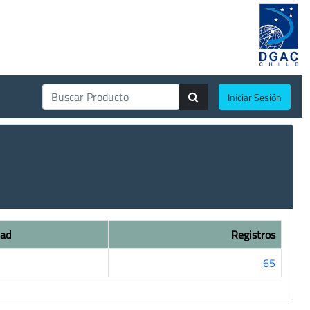
Iniciar Sesión
dad
Registros
65