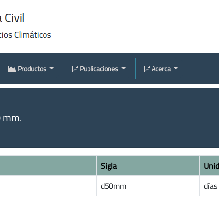
Productos
Publicaciones
Acerca
0 mm.
Sigla
Uni
d50mm
días