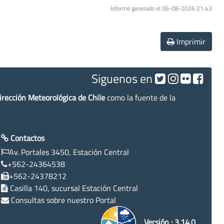
Informe generado el 06-08-2026 21:43
Imprimir
Siguenos en
irección Meteorológica de Chile
como la fuente de la
Contactos
Av. Portales 3450, Estación Central
+562-24364538
+562-24378212
Casilla 140, sucursal Estación Central
Consultas sobre nuestro Portal
Versión : 3.14.0