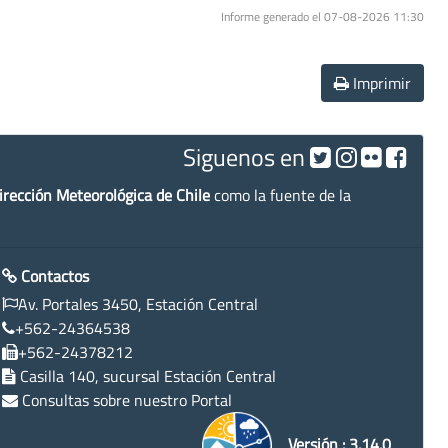
Informe generado el 07-08-2026 11:30
Imprimir
Siguenos en
irección Meteorológica de Chile
como la fuente de la
Contactos
Av. Portales 3450, Estación Central
+562-24364538
+562-24378212
Casilla 140, sucursal Estación Central
Consultas sobre nuestro Portal
Versión : 3.14.0