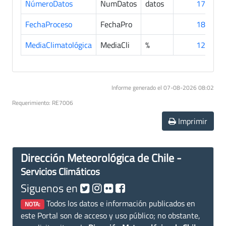
NúmeroDatos
NumDatos
datos
176
FechaProceso
FechaPro
187
MediaClimatológica
MediaCli
%
127
Informe generado el 07-08-2026 08:02
Requerimiento: RE7006
Imprimir
Dirección Meteorológica de Chile -
Servicios Climáticos
Siguenos en
Todos los datos e información publicados en
NOTA:
este Portal son de acceso y uso público; no obstante,