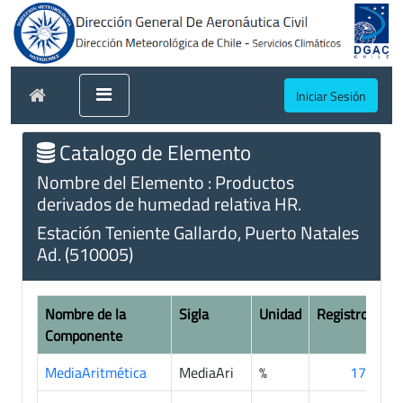
Iniciar Sesión
Catalogo de Elemento
Nombre del Elemento : Productos
derivados de humedad relativa HR.
Estación Teniente Gallardo, Puerto Natales
Ad. (510005)
Nombre de la
Sigla
Unidad
Registros
Componente
MediaAritmética
MediaAri
%
176