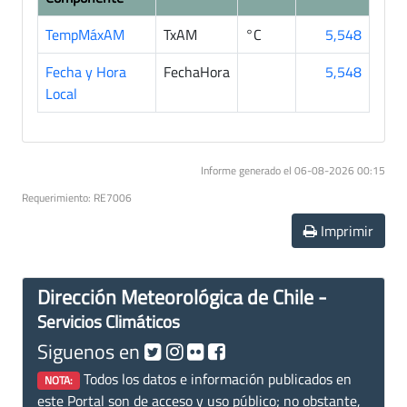
TempMáxAM
TxAM
°C
5,548
Fecha y Hora
FechaHora
5,548
Local
Informe generado el 06-08-2026 00:15
Requerimiento: RE7006
Imprimir
Dirección Meteorológica de Chile -
Servicios Climáticos
Siguenos en
Todos los datos e información publicados en
NOTA:
este Portal son de acceso y uso público; no obstante,