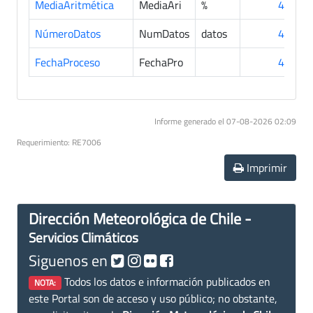
MediaAritmética
MediaAri
%
43
NúmeroDatos
NumDatos
datos
43
FechaProceso
FechaPro
43
Informe generado el 07-08-2026 02:09
Requerimiento: RE7006
Imprimir
Dirección Meteorológica de Chile -
Servicios Climáticos
Siguenos en
Todos los datos e información publicados en
NOTA:
este Portal son de acceso y uso público; no obstante,