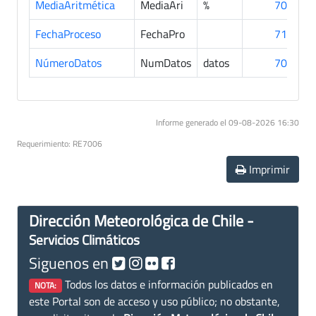
MediaAritmética
MediaAri
%
704
FechaProceso
FechaPro
715
NúmeroDatos
NumDatos
datos
704
Informe generado el 09-08-2026 16:30
Requerimiento: RE7006
Imprimir
Dirección Meteorológica de Chile -
Servicios Climáticos
Siguenos en
Todos los datos e información publicados en
NOTA:
este Portal son de acceso y uso público; no obstante,