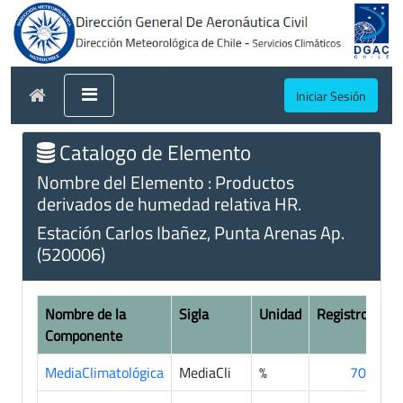
Iniciar Sesión
Catalogo de Elemento
Nombre del Elemento : Productos
derivados de humedad relativa HR.
Estación Carlos Ibañez, Punta Arenas Ap.
(520006)
Nombre de la
Sigla
Unidad
Registros
Componente
MediaClimatológica
MediaCli
%
702