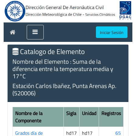
Iniciar Sesión
Catalogo de Elemento
Nombre del Elemento : Suma de la
diferencia entre la temperatura media y
17°C
Estación Carlos Ibañez, Punta Arenas Ap.
(520006)
Nombre de la
Sigla
Unidad
Registros
Componente
Grados día de
hd17
hd17
65