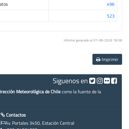
atos
496
523
Informe generado el 07-08-2026 18:58
Imprimir
Siguenos en
irección Meteorológica de Chile
como la fuente de la
Contactos
Av. Portales 3450, Estación Central