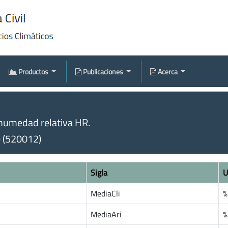
Productos
Publicaciones
Acerca
humedad relativa HR.
) (520012)
Sigla
U
MediaCli
%
MediaAri
%