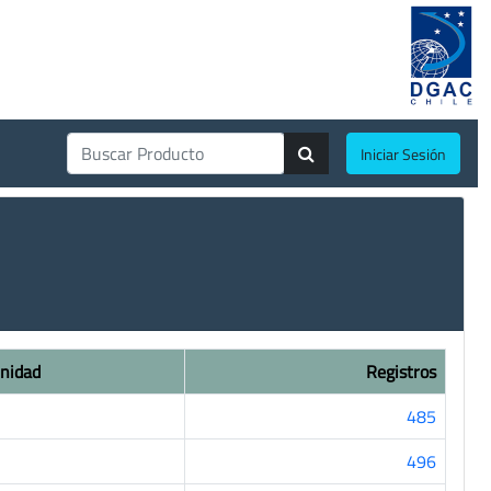
Iniciar Sesión
nidad
Registros
485
496