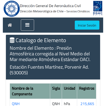
Iniciar Sesión
Catalogo de Elemento
Nombre del Elemento : Presión
Atmosférica corregida al Nivel Medio del
Mar mediante Atmósfera Estándar OACI.
Estación Fuentes Martínez, Porvenir Ad.
(530005)
Nombre de la
Sigla
Unidad
Registros
Componente
QNH
QNH
hPa
215,665