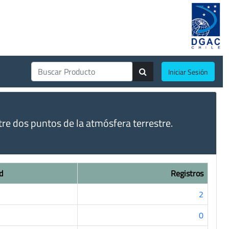
Iniciar Sesión
tre dos puntos de la atmósfera terrestre.
d
Registros
2
0