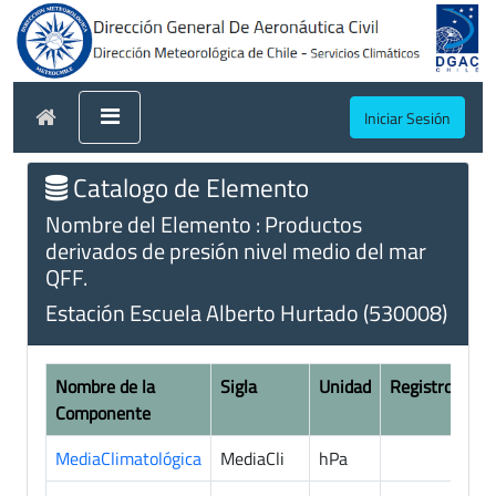
Iniciar Sesión
Catalogo de Elemento
Nombre del Elemento : Productos
derivados de presión nivel medio del mar
QFF.
Estación Escuela Alberto Hurtado (530008)
Nombre de la
Sigla
Unidad
Registros
Componente
MediaClimatológica
MediaCli
hPa
7