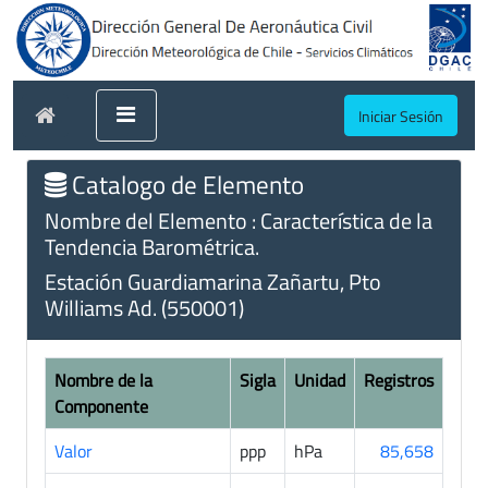
Iniciar Sesión
Catalogo de Elemento
Nombre del Elemento : Característica de la
Tendencia Barométrica.
Estación Guardiamarina Zañartu, Pto
Williams Ad. (550001)
Nombre de la
Sigla
Unidad
Registros
Componente
Valor
ppp
hPa
85,658