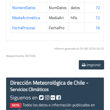
NúmeroDatos
NumDatos
datos
729
MediaAritmética
MediaAri
hPa
729
FechaProceso
FechaPro
763
Informe generado el 09-08-2026 04:52
Requerimiento: RE7006
Imprimir
Dirección Meteorológica de Chile -
Servicios Climáticos
Siguenos en
Todos los datos e información publicados en
NOTA: