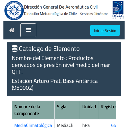
Iniciar Sesión
Catalogo de Elemento
Nombre del Elemento : Productos
derivados de presión nivel medio del mar
QFF.
Estación Arturo Prat, Base Antártica
(950002)
Nombre de la
Sigla
Unidad
Registros
Componente
MediaClimatológica
MediaCli
hPa
656