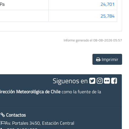
Pa
24,701
25,784
Informe generado el 08-08-2026 05:57
Imprimir
Siguenos en
irección Meteorológica de Chile
como la fuente de la
Contactos
Av. Portales 3450, Estación Central