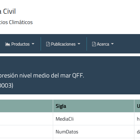
Productos
Publicaciones
Acerca
resión nivel medio del mar QFF.
0003)
Sigla
U
MediaCli
h
NumDatos
d