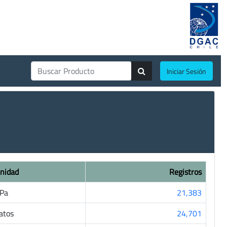
Iniciar Sesión
nidad
Registros
Pa
21,383
atos
24,701