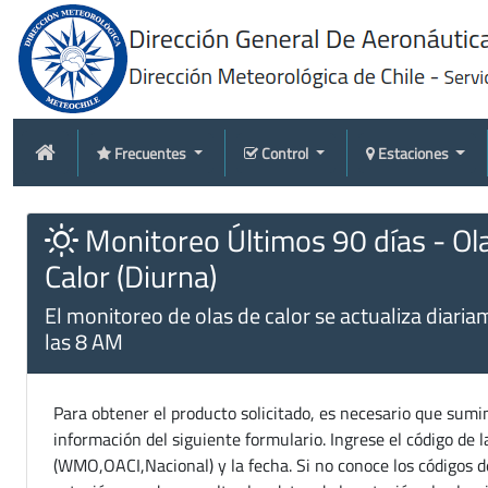
Frecuentes
Control
Estaciones
Monitoreo Últimos 90 días - Ol
Calor (Diurna)
El monitoreo de olas de calor se actualiza diaria
las 8 AM
Para obtener el producto solicitado, es necesario que sumin
información del siguiente formulario. Ingrese el código de l
(WMO,OACI,Nacional) y la fecha. Si no conoce los códigos d