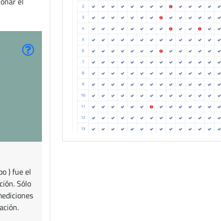
ionar el
o ) fue el
ción. Sólo
mediciones
ación.