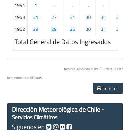
1954
1
.
.
.
.
.
1953
31
27
31
30
31
30
1952
29
29
25
30
31
30
Total General de Datos Ingresados
Informe generado el 09-08-2026 11:02
Requerimiento: RE7005
Imprimir
Dirección Meteorológica de Chile -
Servicios Climáticos
Siguenos en