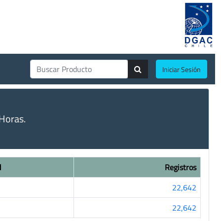
Iniciar Sesión
Horas.
d
Registros
22,642
22,642