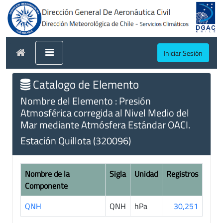
Iniciar Sesión
Catalogo de Elemento
Nombre del Elemento : Presión
Atmosférica corregida al Nivel Medio del
Mar mediante Atmósfera Estándar OACI.
Estación Quillota (320096)
Nombre de la
Sigla
Unidad
Registros
Componente
QNH
QNH
hPa
30,251