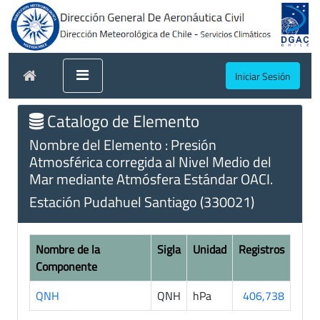
Iniciar Sesión
Catalogo de Elemento
Nombre del Elemento : Presión
Atmosférica corregida al Nivel Medio del
Mar mediante Atmósfera Estándar OACI.
Estación Pudahuel Santiago (330021)
Nombre de la
Sigla
Unidad
Registros
Componente
QNH
QNH
hPa
406,738