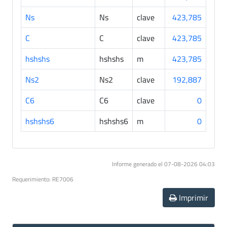
Ns
Ns
clave
423,785
C
C
clave
423,785
hshshs
hshshs
m
423,785
Ns2
Ns2
clave
192,887
C6
C6
clave
0
hshshs6
hshshs6
m
0
Informe generado el 07-08-2026 04:03
Requerimiento: RE7006
Imprimir