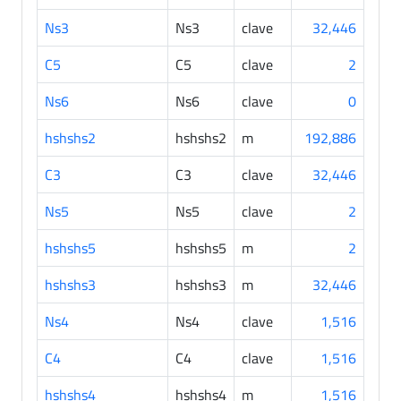
Ns3
Ns3
clave
32,446
C5
C5
clave
2
Ns6
Ns6
clave
0
hshshs2
hshshs2
m
192,886
C3
C3
clave
32,446
Ns5
Ns5
clave
2
hshshs5
hshshs5
m
2
hshshs3
hshshs3
m
32,446
Ns4
Ns4
clave
1,516
C4
C4
clave
1,516
hshshs4
hshshs4
m
1,516