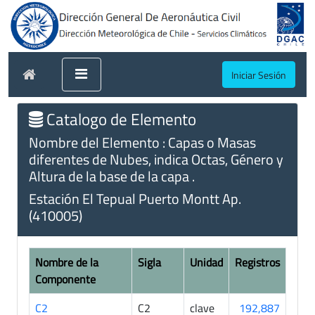
Iniciar Sesión
Catalogo de Elemento
Nombre del Elemento : Capas o Masas
diferentes de Nubes, indica Octas, Género y
Altura de la base de la capa .
Estación El Tepual Puerto Montt Ap.
(410005)
Nombre de la
Sigla
Unidad
Registros
Componente
C2
C2
clave
192,887