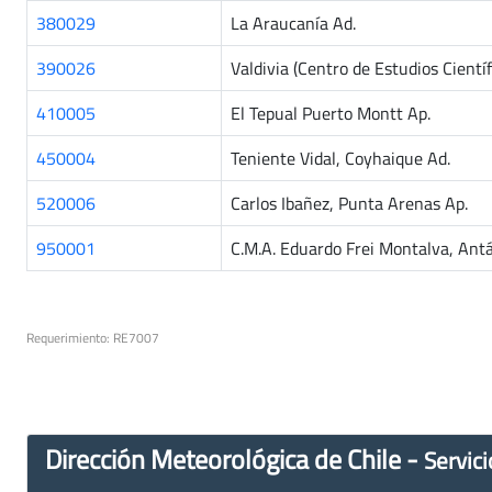
380029
La Araucanía Ad.
390026
Valdivia (Centro de Estudios Cientí
410005
El Tepual Puerto Montt Ap.
450004
Teniente Vidal, Coyhaique Ad.
520006
Carlos Ibañez, Punta Arenas Ap.
950001
C.M.A. Eduardo Frei Montalva, Antá
Requerimiento: RE7007
Dirección Meteorológica de Chile -
Servici