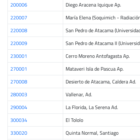
200006
Diego Aracena Iquique Ap.
220007
María Elena (Soquimich - Radiación
220008
San Pedro de Atacama (Universidad 
220009
San Pedro de Atacama II (Universida
230001
Cerro Moreno Antofagasta Ap.
270001
Mataveri Isla de Pascua Ap.
270008
Desierto de Atacama, Caldera Ad.
280003
Vallenar, Ad.
290004
La Florida, La Serena Ad.
300034
El Tololo
330020
Quinta Normal, Santiago