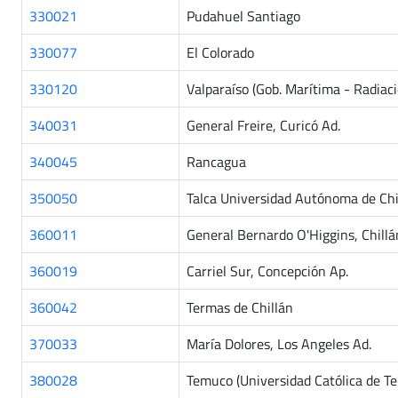
330021
Pudahuel Santiago
330077
El Colorado
330120
Valparaíso (Gob. Marítima - Radiac
340031
General Freire, Curicó Ad.
340045
Rancagua
350050
Talca Universidad Autónoma de Chil
360011
General Bernardo O'Higgins, Chillá
360019
Carriel Sur, Concepción Ap.
360042
Termas de Chillán
370033
María Dolores, Los Angeles Ad.
380028
Temuco (Universidad Católica de Te