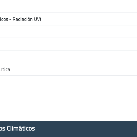
ficos - Radiación UV)
rtica
os Climáticos